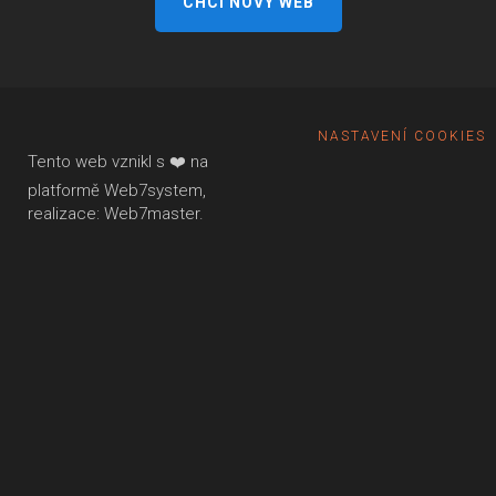
CHCI NOVÝ WEB
NASTAVENÍ COOKIES
Tento web vznikl s ❤️ na
platformě
Web7system,
realizace:
Web7master.