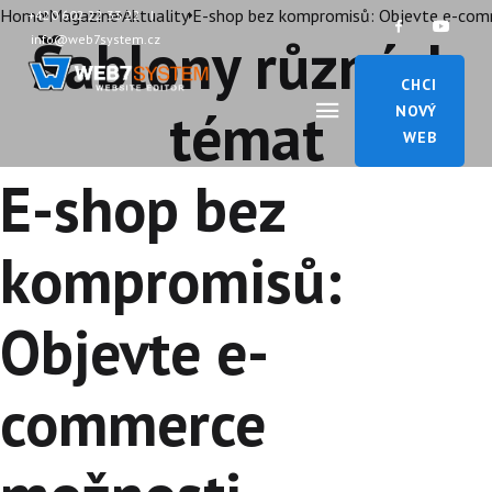
Home
Magazine
Aktuality
+420 602 22 33 22
|
Šablony různých
info@web7system.cz
CHCI
témat
NOVÝ
WEB
E-shop bez
kompromisů:
Objevte e-
commerce